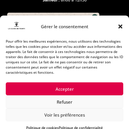
Comment pouvons nous vous
Gérer le consentement
aider ?
Pour offrir les meilleures expériences, nous utilisons des technologies
telles que les cookies pour stocker et/ou accéder aux informations des
appareils. Le fait de consentir à ces technologies nous permettra de
traiter des données telles que le comportement de navigation ou les ID
uniques sur ce site. Le fait de ne pas consentir ou de retirer son
consentement peut avoir un effet négatif sur certaines
caractéristiques et fonctions.
👋 Ia ora na ! Envie d’un bon vin, d’un rhum d’exception ou d’un
Accepter
conseil cadeau ? Parle moi de ton envie, je m’occupe du reste 🍹
Refuser
CONTACT ARUE
Voir les préférences
La Cave de Tahiti – Arue
A coté de Tahiti Pas Cher
Politique de cookies
Politique de confidentialité