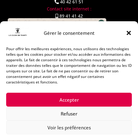
40 42 61 51
Contact site internet :
89 41 41 42
commercial-ce@lacavedetahiti.pf
Comment pouvons nous vous
HORAIRES PAPEETE
Gérer le consentement
aider ?
Du lundi au jeudi
: 8h00 à 18h00
Pour offrir les meilleures expériences, nous utilisons des technologies
Vendredi : 8h00 à 18h30
telles que les cookies pour stocker et/ou accéder aux informations des
Samedi :
8h00 à 12h30
appareils. Le fait de consentir à ces technologies nous permettra de
traiter des données telles que le comportement de navigation ou les ID
uniques sur ce site. Le fait de ne pas consentir ou de retirer son
consentement peut avoir un effet négatif sur certaines
caractéristiques et fonctions.
👋 Ia ora na ! Envie d’un bon vin, d’un rhum d’exception ou d’un
Accepter
conseil cadeau ? Parle moi de ton envie, je m’occupe du reste 🍹
Refuser
Voir les préférences