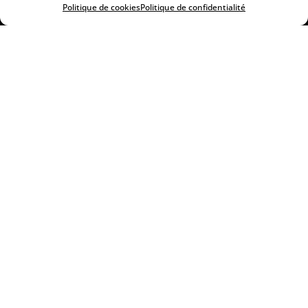
Politique de cookies
Politique de confidentialité
CONTACT ARUE
La Cave de Tahiti – Arue
A coté de Tahiti Pas Cher
40 42 61 55
HORAIRES ARUE
Du mardi au vendredi
: 9h30 à 18h30
Samedi :
8h00 à 13h00