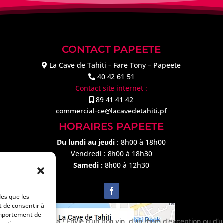
CONTACT PAPEETE
La Cave de Tahiti – Fare Tony – Papeete
40 42 61 51
Contact site internet :
89 41 41 42
commercial-ce@lacavedetahiti.pf
HORAIRES PAPEETE
Du lundi au jeudi
: 8h00 à 18h00
Vendredi : 8h00 à 18h30
Samedi :
8h00 à 12h30
les que les
t de consentir à
omportement de
👋 Ia ora na ! Envie d’un bon vin, d’un rhum d’exception ou d’