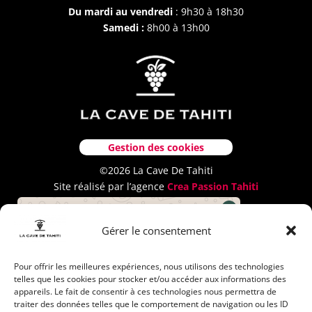
Du mardi au vendredi
: 9h30 à 18h30
Samedi :
8h00 à 13h00
Gestion des cookies
©2026 La Cave De Tahiti
Site réalisé par l’agence
Crea Passion Tahiti
L’abus d’alcool est dangereux pour
la santé, à consommer avec
Comment pouvons nous vous
Gérer le consentement
modération.
aider ?
Pour offrir les meilleures expériences, nous utilisons des technologies
telles que les cookies pour stocker et/ou accéder aux informations des
appareils. Le fait de consentir à ces technologies nous permettra de
traiter des données telles que le comportement de navigation ou les ID